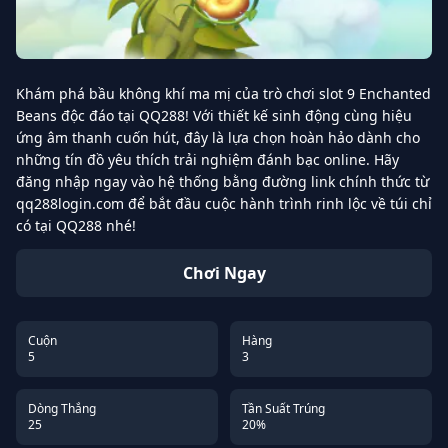
Khám phá bầu không khí ma mị của trò chơi slot 9 Enchanted
Beans độc đáo tại QQ288! Với thiết kế sinh động cùng hiệu
ứng âm thanh cuốn hút, đây là lựa chọn hoàn hảo dành cho
những tín đồ yêu thích trải nghiệm đánh bạc online. Hãy
đăng nhập ngay vào hệ thống bằng đường link chính thức từ
qq288login.com để bắt đầu cuộc hành trình rinh lộc về túi chỉ
có tại QQ288 nhé!
Chơi Ngay
Cuộn
Hàng
5
3
Dòng Thắng
Tần Suất Trúng
25
20%