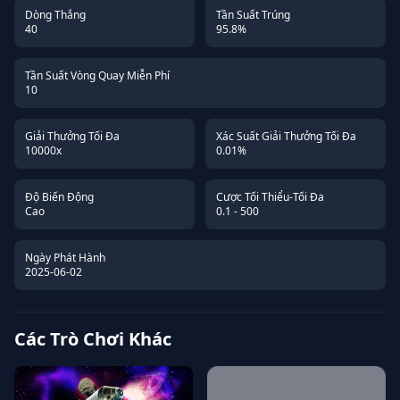
Dòng Thắng
Tần Suất Trúng
40
95.8%
Tần Suất Vòng Quay Miễn Phí
10
Giải Thưởng Tối Đa
Xác Suất Giải Thưởng Tối Đa
10000x
0.01%
Độ Biến Động
Cược Tối Thiểu-Tối Đa
Cao
0.1 - 500
Ngày Phát Hành
2025-06-02
Các Trò Chơi Khác